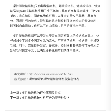
柔性螺旋输送机(又称螺旋输送机、螺旋输送机、螺旋输送机、螺旋
输送机)移动式输送机采用卫生不锈钢，具有研磨和抛光焊接，可快速
拆卸，彻底清洗、固定单元也可用，以及大容量应用单元；具有高
效、通用性强的特点，能够输送从大颗粒到亚微米粉末的散体物料，
既可以自由流动，也可以不自由流动，且不分离混合产品。
柔性链输送机都可以安装在安装在固定框架上的输送机支架上，这
样就减少了对多个固定单元的需求。可更换的螺丝、输送管、电机驱
动器、料斗、流量提升装置、传感器、控制器和其他部件可方便地定
制移动和固定单元，以满足多样化和苛刻的使用要求。
本文网址：http://www.xmxzn.com/news/666.html
相关标签：
柔性输送机
柔性螺旋输送机
螺旋输送机
上一篇：
柔性输送机的行业应用及特点
下一篇：
柔性输送机按材料可分为哪些种类？