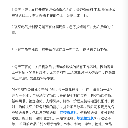
1.每天上班，在打开双速链式输送机之前，是否有物料.工具.杂物堆放
在输送线上，有无杂物卡在链条上，影响正常运行。
2.观察电气控制部分是否有烧损现象，急停按钮是否在允许启动的位
置。
3.上述工作完成后，可开始点试启动一至二次，正常再启动工作。
4.每天下班前，关闭机器后，清除输送线的所有工作区域。因为当天
工作时留下的各种废渣，尤其是材料.工具或废渣掉入链条中，以免影
响正常运行.发生损坏等事故。
MAX SEN公司成立于2010年，是一家集研发、生产、销售为一体的
综合性企业，产品涵盖了输送设备的整个制作过程，包括输送链板、
塑料网带、输送滚筒、支撑脚架、脚蹄、护栏支架等输送机配件。同
时，为解决客户设备配套的需求，提升项目效率，我公司长期定制各
类输送设备，包括皮带输送机、
网带输送机
、链板输送机、柔性链输
送机、提升机、滚筒输送机、夹瓶输送机、
螺旋输送机
和倍速链等
等。 公司的产品广泛应用于包装、饮料、制药、罐装、物流、食品、