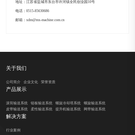
地址：江苏省盐城市东台市许河镇全民创业园10号
电话：
0515-85630686
邮箱：
xdm@mx-machine.com.cn
关于我们
公司简介
企业文化
荣誉资质
产品展示
滚筒输送系统
链板输送系统
螺旋冷却塔系统
螺旋输送系统
皮带输送系统
柔性输送系统
提升机输送系统
网带输送系统
解决方案
行业案例