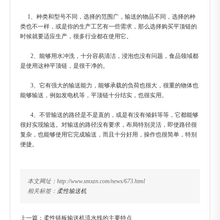
1、种类和型号不同，选择的范围广，输送的物品不同，选择的种
类也不一样，或是你的生产工艺有一些需求，那么选择购买平顶链的
时候就要适应生产，很多行业都在使用它。
2、能够用水冲洗，十分容易清洁，浸泡也没有问题，食品领域都
是使用这种平顶链，是很干净的。
3、它有强大的输送能力，能够承载的负荷也很大，很重的物体也
能够输送，例如发电机等，平顶链十分结实，也很实用。
4、不管输送的路径是不是直的，或是有没有倾斜等等，它都能够
很好实现输送。对输送的路径没有要求，布局特别灵活，即使路径很
复杂，也能够使用它完成输送，而且十分好用，操作也很简单，特别
便捷。
本文网址：http://www.xmxzn.com/news/673.html
相关标签：
柔性输送机
上一篇：
柔性链板输送机流水线的主要特点