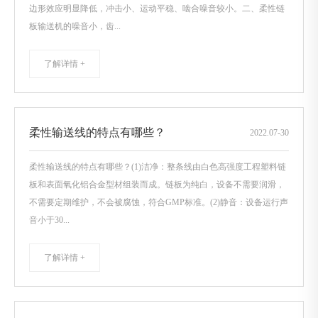
边形效应明显降低，冲击小、运动平稳、啮合噪音较小。二、柔性链
板输送机的噪音小，齿...
了解详情 +
柔性输送线的特点有哪些？
2022
.
07-30
柔性输送线的特点有哪些？(1)洁净：整条线由白色高强度工程塑料链
板和表面氧化铝合金型材组装而成。链板为纯白，设备不需要润滑，
不需要定期维护，不会被腐蚀，符合GMP标准。(2)静音：设备运行声
音小于30...
了解详情 +