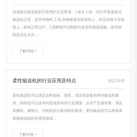
倍速链式输送机的日常维护注意事项：1.每天上班，在打开双速链式
输送机之前，是否有物料.工具.杂物堆放在输送线上，有无杂物卡在链
条上，影响正常运行。2.观察电气控制部分是否有烧损现象，急停按
钮是否在允许...
了解详情 +
柔性输送机的行业应用及特点
2022
.
10-05
柔性输送机可以满足饮料贴标、灌装、清洗等设备的单列输送的要
求，同样也可以使单列变成多列并行走缓慢，从而产生储存量，满足
杀菌机、储瓶台、冷瓶机的大量供料的要求。柔性输送机可以将两条
链板输送线的头尾部做成...
了解详情 +