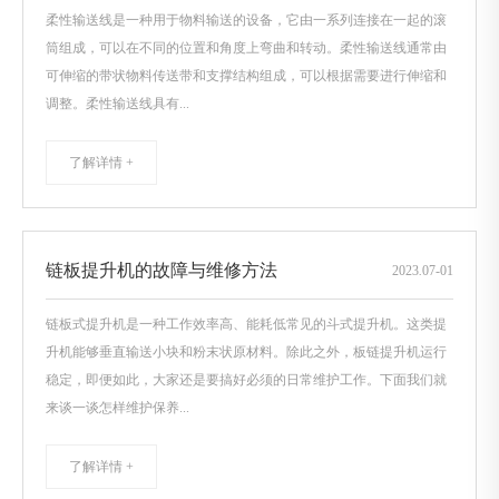
柔性输送线是一种用于物料输送的设备，它由一系列连接在一起的滚
筒组成，可以在不同的位置和角度上弯曲和转动。柔性输送线通常由
可伸缩的带状物料传送带和支撑结构组成，可以根据需要进行伸缩和
调整。柔性输送线具有...
了解详情 +
链板提升机的故障与维修方法
2023
.
07-01
链板式提升机是一种工作效率高、能耗低常见的斗式提升机。这类提
升机能够垂直输送小块和粉末状原材料。除此之外，板链提升机运行
稳定，即便如此，大家还是要搞好必须的日常维护工作。下面我们就
来谈一谈怎样维护保养...
了解详情 +