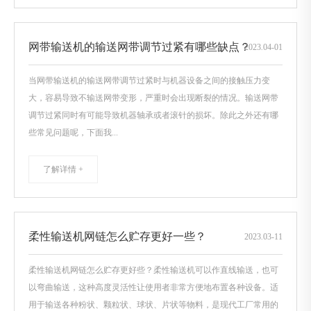
网带输送机的输送网带调节过紧有哪些缺点？
2023
.
04-01
当网带输送机的输送网带调节过紧时与机器设备之间的接触压力变
大，容易导致不输送网带变形，严重时会出现断裂的情况。输送网带
调节过紧同时有可能导致机器轴承或者滚针的损坏。除此之外还有哪
些常见问题呢，下面我...
了解详情 +
柔性输送机网链怎么贮存更好一些？
2023
.
03-11
柔性输送机网链怎么贮存更好些？柔性输送机可以作直线输送，也可
以弯曲输送，这种高度灵活性让使用者非常方便地布置各种设备。适
用于输送各种粉状、颗粒状、球状、片状等物料，是现代工厂常用的