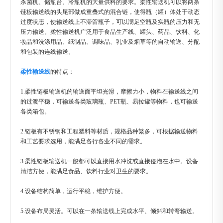
杀菌机、储瓶台、冷瓶机的大量供料的要求。柔性输送机可以将两条
链板输送线的头尾部做成重叠式的混合链，使得瓶（罐）体处于动态
过度状态，使输送线上不滞留瓶子，可以满足空瓶及实瓶的压力和无
压力输送。柔性输送机广泛用于食品生产线、罐头、药品、饮料、化
妆品和洗涤用品、纸制品、调味品、乳业及烟草等的自动输送、分配
和包装的连线输送。
柔性输送线
的特点：
1.柔性链板输送机的输送面平坦光滑，摩擦力小，物料在输送线之间
的过渡平稳，可输送各类玻璃瓶、PET瓶、易拉罐等物料，也可输送
各类箱包。
2.链板有不锈钢和工程塑料等材质，规格品种繁多，可根据输送物料
和工艺要求选用，能满足各行各业不同的需求。
3.柔性链板输送机一般都可以直接用水冲洗或直接侵泡在水中。设备
清洁方便，能满足食品、饮料行业对卫生的要求。
4.设备结构简单，运行平稳，维护方便。
5.设备布局灵活。可以在一条输送线上完成水平、倾斜和转弯输送。