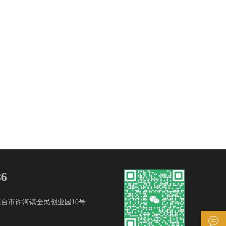
86
台市许河镇全民创业园10号