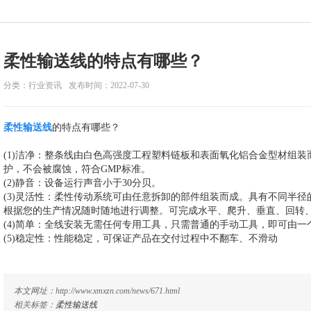
柔性输送线的特点有哪些？
分类：行业资讯
发布时间：2022-07-30
柔性输送线
的特点有哪些？
(1)洁净：整条线由白色高强度工程塑料链板和表面氧化铝合金型材组
护，不会被腐蚀，符合GMP标准。
(2)静音：设备运行声音小于30分贝。
(3)灵活性：柔性传动系统可由任意拆卸的部件组装而成。具有不同半
根据您的生产情况随时随地进行调整。可完成水平、爬升、垂直、回转
(4)简单：全线安装无需任何专用工具，只需普通的手动工具，即可由
(5)稳定性：性能稳定，可保证产品在交付过程中不翻车、不滑动
本文网址：http://www.xmxzn.com/news/671.html
相关标签：
柔性输送线