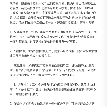
线抖动一般是由于链板太松导致的链板抖动，因为那样会导致链板太
过较劲，会使链板变形和使用寿命减短等损害，拉紧链板，可以调节
主动或从动链轮的间距!注意不要调节过紧，就可以解决链板抖动的问
题!链板底部衬条安装方式不正确或未安装平整;衬条上铆钉有凸起;链
板过长导致卡顿;梁体连接处水平度不够或接口缝隙过大;转弯不顺畅。
1、链轮齿磨损：如果链轮齿的两面都有明显磨损是传动对准不好。如
果产生“弯沟”表示磨损过度应调换链轮，也可反装链轮让磨损较轻的
一面向着链条。过度磨损的链轮最好和链条一起更换。
2、销轴磨损：通常销轴磨损是由于润滑不足造成的。要经常检查润滑
油里是否有磨料或改变润滑方式。
3、链板侧磨：如果内链节链板内表面磨损严重，说明是传动没有对
准。解决办法是检查轴和链轮的对准情况。如果安装无问题，可观查
在运转过程中是否由于载荷过大变形引起刚性不足。
4、链条抖动：工业输送链条抖动的原因是链条过松、载荷过大或
有一个和多个链节不灵活。解决办法是安装链条张紧装置或可调中心
距。可能的话降低载荷。
5、链条与链轮配合：如果链条与链轮配合不好，可能是链条铰链磨