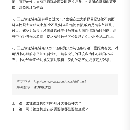
损，节距伸长，如有跳齿现象应及时更换链条。如果链轮磨损也要更
换，以免损坏新链条。
6、工业输送链条运转噪音过大：产生噪音过大的原因是链轮不共面;
链条松紧太大或太小;润滑不足;链条和链轮磨损;或者是链条节距尺寸
过大。解决办法是：检查前后轴平行与链轮共面性情况加以纠正。调
整中心距与张紧装置，使之获得适当的松紧度并保证润滑到工件上。
7、工业输送链条链条张力：链条的张力与链条松边下垂距离有关。对
可调中心距的水平和倾斜传动，链条松边的垂度应为中心距的2%左
石。中心线垂直传动或受震动载荷，反向传动应使链条更为张紧。
本文网址：http://www.xmxzn.com/news/668.html
相关标签：
柔性输送线
上一篇：
柔性输送机按材料可分为哪些种类？
下一篇：
网带输送机运行前需要做哪些要检查呢？