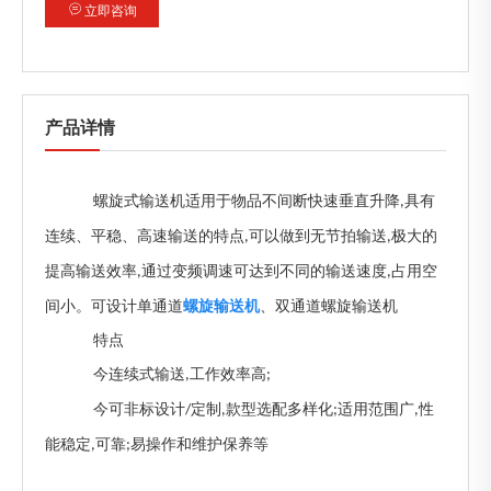
立即咨询
产品详情
螺旋式输送机适用于物品不间断快速垂直升降
具有
,
连续、平稳、高速输送的特点
可以做到无节拍输送
极大的
,
,
提高输送效率
通过变频调速可达到不同的输送速度
占用空
,
,
间小。可设计单通道
螺旋输送机
、双通道螺旋输送机
特点
今连续式输送
工作效率高
,
;
今可非标设计
定制
款型选配多样化
适用范围广
性
/
,
;
,
能稳定
可靠
易操作和维护保养等
,
;